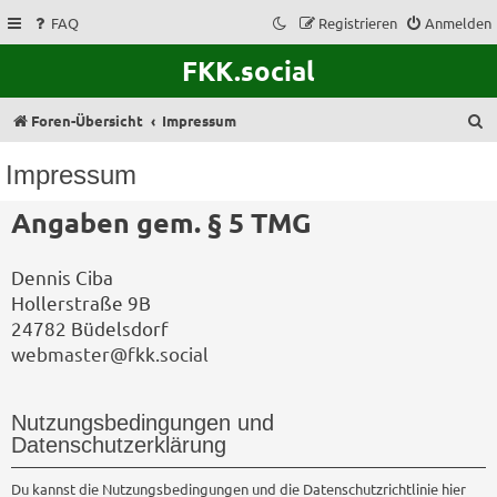
FAQ
Registrieren
Anmelden
FKK.social
S
Foren-Übersicht
Impressum
u
Impressum
c
Angaben gem. § 5 TMG
h
e
Dennis Ciba
Hollerstraße 9B
24782 Büdelsdorf
webmaster@fkk.social
Nutzungsbedingungen und
Datenschutzerklärung
Du kannst die Nutzungsbedingungen und die Datenschutzrichtlinie hier