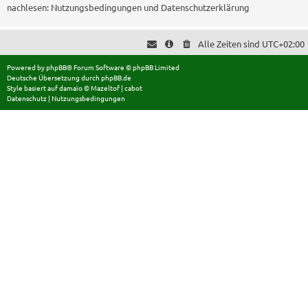
nachlesen:
Nutzungsbedingungen
und
Datenschutzerklärung
Alle Zeiten sind
UTC+02:00
Powered by
phpBB
® Forum Software © phpBB Limited
Deutsche Übersetzung durch
phpBB.de
Style basiert auf
damaïo ©
Mazeltof
|
cabot
Datenschutz
|
Nutzungsbedingungen