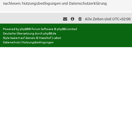
nachlesen:
Nutzungsbedingungen
und
Datenschutzerklärung
Alle Zeiten sind
UTC+02:00
Powered by
phpBB
® Forum Software © phpBB Limited
Deutsche Übersetzung durch
phpBB.de
Style basiert auf
damaïo ©
Mazeltof
|
cabot
Datenschutz
|
Nutzungsbedingungen