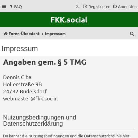
FAQ
Registrieren
Anmelden
FKK.social
S
Foren-Übersicht
Impressum
u
Impressum
c
Angaben gem. § 5 TMG
h
e
Dennis Ciba
Hollerstraße 9B
24782 Büdelsdorf
webmaster@fkk.social
Nutzungsbedingungen und
Datenschutzerklärung
Du kannst die Nutzungsbedingungen und die Datenschutzrichtlinie hier