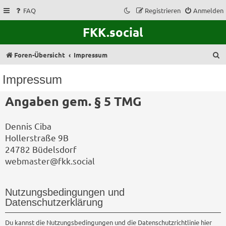
FAQ
Registrieren
Anmelden
FKK.social
S
Foren-Übersicht
Impressum
u
Impressum
c
Angaben gem. § 5 TMG
h
e
Dennis Ciba
Hollerstraße 9B
24782 Büdelsdorf
webmaster@fkk.social
Nutzungsbedingungen und
Datenschutzerklärung
Du kannst die Nutzungsbedingungen und die Datenschutzrichtlinie hier