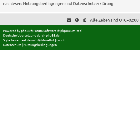
nachlesen:
Nutzungsbedingungen
und
Datenschutzerklärung
Alle Zeiten sind
UTC+02:00
Powered by
phpBB
® Forum Software © phpBB Limited
Deutsche Übersetzung durch
phpBB.de
Style basiert auf
damaïo ©
Mazeltof
|
cabot
Datenschutz
|
Nutzungsbedingungen