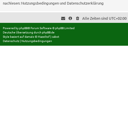
nachlesen:
Nutzungsbedingungen
und
Datenschutzerklärung
Alle Zeiten sind
UTC+02:00
Powered by
phpBB
® Forum Software © phpBB Limited
Deutsche Übersetzung durch
phpBB.de
Style basiert auf
damaïo ©
Mazeltof
|
cabot
Datenschutz
|
Nutzungsbedingungen