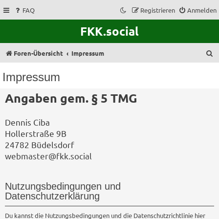
FAQ
Registrieren
Anmelden
FKK.social
S
Foren-Übersicht
Impressum
u
Impressum
c
Angaben gem. § 5 TMG
h
e
Dennis Ciba
Hollerstraße 9B
24782 Büdelsdorf
webmaster@fkk.social
Nutzungsbedingungen und
Datenschutzerklärung
Du kannst die Nutzungsbedingungen und die Datenschutzrichtlinie hier