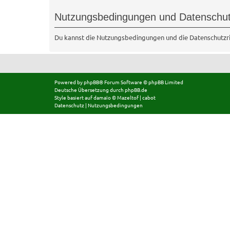
Nutzungsbedingungen und Datenschut
Du kannst die Nutzungsbedingungen und die Datenschutzric
Powered by
phpBB
® Forum Software © phpBB Limited
Deutsche Übersetzung durch
phpBB.de
Style basiert auf
damaïo ©
Mazeltof
|
cabot
Datenschutz
|
Nutzungsbedingungen