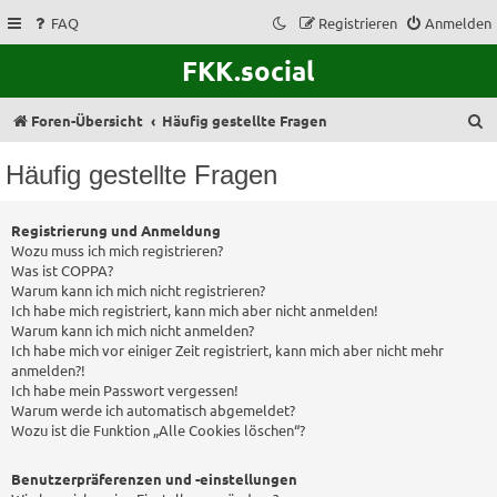
FAQ
Registrieren
Anmelden
FKK.social
S
Foren-Übersicht
Häufig gestellte Fragen
u
Häufig gestellte Fragen
c
h
Registrierung und Anmeldung
e
Wozu muss ich mich registrieren?
Was ist COPPA?
Warum kann ich mich nicht registrieren?
Ich habe mich registriert, kann mich aber nicht anmelden!
Warum kann ich mich nicht anmelden?
Ich habe mich vor einiger Zeit registriert, kann mich aber nicht mehr
anmelden?!
Ich habe mein Passwort vergessen!
Warum werde ich automatisch abgemeldet?
Wozu ist die Funktion „Alle Cookies löschen“?
Benutzerpräferenzen und -einstellungen