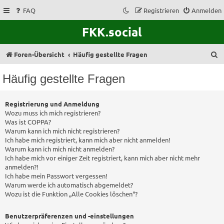
FAQ
Registrieren
Anmelden
FKK.social
S
Foren-Übersicht
Häufig gestellte Fragen
u
Häufig gestellte Fragen
c
h
Registrierung und Anmeldung
e
Wozu muss ich mich registrieren?
Was ist COPPA?
Warum kann ich mich nicht registrieren?
Ich habe mich registriert, kann mich aber nicht anmelden!
Warum kann ich mich nicht anmelden?
Ich habe mich vor einiger Zeit registriert, kann mich aber nicht mehr
anmelden?!
Ich habe mein Passwort vergessen!
Warum werde ich automatisch abgemeldet?
Wozu ist die Funktion „Alle Cookies löschen“?
Benutzerpräferenzen und -einstellungen