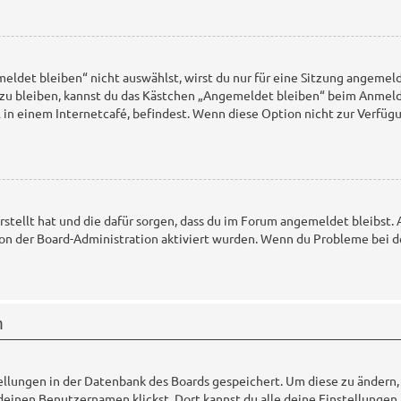
det bleiben“ nicht auswählst, wirst du nur für eine Sitzung angemeld
zu bleiben, kannst du das Kästchen „Angemeldet bleiben“ beim Anmeld
 in einem Internetcafé, befindest. Wenn diese Option nicht zur Verfügu
 erstellt hat und die dafür sorgen, dass du im Forum angemeldet bleibs
 von der Board-Administration aktiviert wurden. Wenn du Probleme bei d
n
tellungen in der Datenbank des Boards gespeichert. Um diese zu ändern,
deinen Benutzernamen klickst. Dort kannst du alle deine Einstellungen