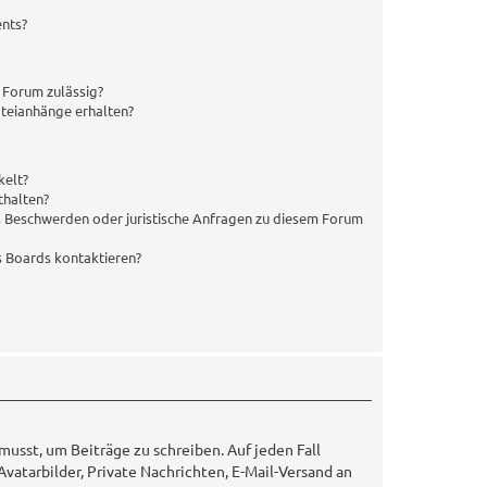
ents?
 Forum zulässig?
ateianhänge erhalten?
kelt?
thalten?
es Beschwerden oder juristische Anfragen zu diesem Forum
s Boards kontaktieren?
musst, um Beiträge zu schreiben. Auf jeden Fall
 Avatarbilder, Private Nachrichten, E-Mail-Versand an