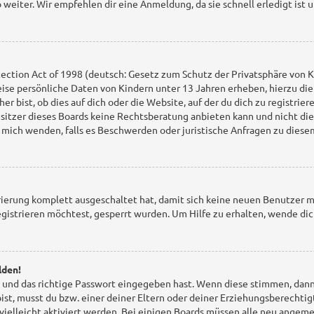
weiter. Wir empfehlen dir eine Anmeldung, da sie schnell erledigt ist un
ction Act of 1998 (deutsch: Gesetz zum Schutz der Privatsphäre von Ki
eise persönliche Daten von Kindern unter 13 Jahren erheben, hierzu d
 bist, ob dies auf dich oder die Website, auf der du dich zu registriere
sitzer dieses Boards keine Rechtsberatung anbieten kann und nicht die
ich mich wenden, falls es Beschwerden oder juristische Anfragen zu die
strierung komplett ausgeschaltet hat, damit sich keine neuen Benutzer 
gistrieren möchtest, gesperrt wurden. Um Hilfe zu erhalten, wende dic
lden!
 und das richtige Passwort eingegeben hast. Wenn diese stimmen, dan
 bist, musst du bzw. einer deiner Eltern oder deiner Erziehungsberechti
 vielleicht aktiviert werden. Bei einigen Boards müssen alle neu angem