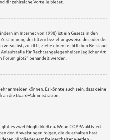
d dir zahlreiche Vorteile bietet.
ndern im Internet von 1998) ist ein Gesetz in den
ie Zustimmung der Eltern beziehungsweise des oder der
n versuchst, zutrifft, ziehe einen rechtlichen Beistand
 Anlaufstelle für Rechtsangelegenheiten jeglicher Art
sem Forum gibt?“ behandelt werden.
mehr anmelden können. Es könnte auch sein, dass deine
h an die Board-Administration.
n gibt es zwei Möglichkeiten. Wenn
COPPA
aktiviert
gten den Anweisungen folgen, die du erhalten hast.
eldeten Mitglieder erst freigeschaltet werden –