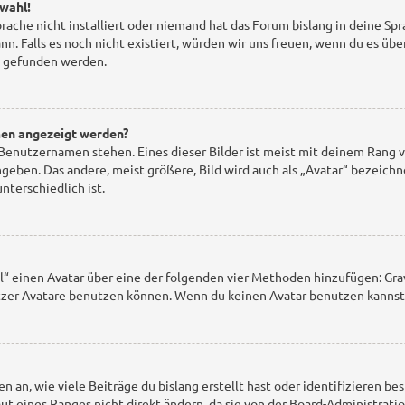
wahl!
ache nicht installiert oder niemand hat das Forum bislang in deine Spr
kann. Falls es noch nicht existiert, würden wir uns freuen, wenn du es
gefunden werden.
men angezeigt werden?
Benutzernamen stehen. Eines dieser Bilder ist meist mit deinem Rang v
eben. Das andere, meist größere, Bild wird auch als „Avatar“ bezeichne
nterschiedlich ist.
l“ einen Avatar über eine der folgenden vier Methoden hinzufügen: Gra
zer Avatare benutzen können. Wenn du keinen Avatar benutzen kannst, 
 an, wie viele Beiträge du bislang erstellt hast oder identifizieren 
 eines Ranges nicht direkt ändern, da sie von der Board-Administratio