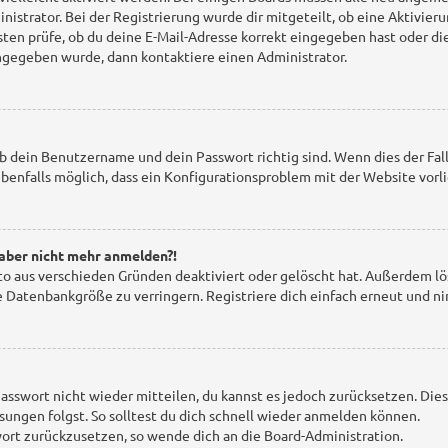
istrator. Bei der Registrierung wurde dir mitgeteilt, ob eine Aktivieru
ten prüfe, ob du deine E-Mail-Adresse korrekt eingegeben hast oder di
eingegeben wurde, dann kontaktiere einen Administrator.
ob dein Benutzername und dein Passwort richtig sind. Wenn dies der Fal
 ebenfalls möglich, dass ein Konfigurationsproblem mit der Website vorl
h aber nicht mehr anmelden?!
to aus verschieden Gründen deaktiviert oder gelöscht hat. Außerdem lö
 Datenbankgröße zu verringern. Registriere dich einfach erneut und ni
 Passwort nicht wieder mitteilen, du kannst es jedoch zurücksetzen. Die
ungen folgst. So solltest du dich schnell wieder anmelden können.
swort zurückzusetzen, so wende dich an die Board-Administration.