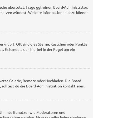
ache übersetzt. Frage ggf. einen Board-Administrator,
 übersetzen würdest. Weitere Informationen dazu können
erknüpft: Oft sind dies Sterne, Kästchen oder Punkte,
t. Es handelt sich hierbei in der Regel um ein
vatar, Galerie, Remote oder Hochladen. Die Board-
solltest du die Board-Administration kontaktieren.
bestimmte Benutzer wie Moderatoren und
n festgelegt wurden. Bitte schreibe keine sinnlosen