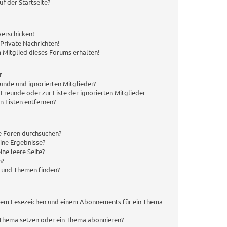
f der Startseite?
verschicken!
rivate Nachrichten!
 Mitglied dieses Forums erhalten!
r
eunde und ignorierten Mitglieder?
 Freunde oder zur Liste der ignorierten Mitglieder
n Listen entfernen?
e Foren durchsuchen?
eine Ergebnisse?
ne leere Seite?
n?
e und Themen finden?
inem Lesezeichen und einem Abonnements für ein Thema
n Thema setzen oder ein Thema abonnieren?