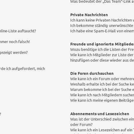
Was bedeutet der „Das Team“-Link au
Private Nachrichten
Ich kann keine Privaten Nachrichten 
Ich bekomme ständig unerwünschte P
line-Liste auftaucht?
Ich habe eine Spam-E-Mail von einem
immer noch falsch!
Freunde und ignorierte Mitgliede
Wozu benötige ich die Listen der Fr
ngezeigt werden?
Wie kann ich Mitglieder zur Liste der
hinzufügen oder diese wieder aus de
rde ich aufgefordert, mich
Die Foren durchsuchen
Wie kann ich ein Forum oder mehrer
Weshalb erhalte ich bei der Suche k
Warum bekomme ich bei der Suche ei
Wie kann ich nach Mitgliedern suche
Wie kann ich meine eigenen Beiträg
Abonnements und Lesezeichen
?
Was ist der Unterschied zwischen e
oder Forum?
Wie kann ich ein Lesezeichen auf ei