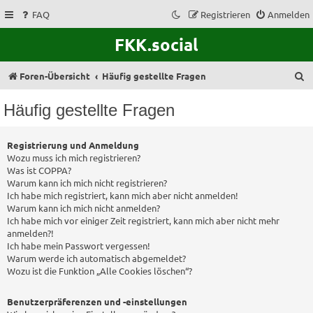
FAQ
Registrieren
Anmelden
FKK.social
S
Foren-Übersicht
Häufig gestellte Fragen
u
Häufig gestellte Fragen
c
h
Registrierung und Anmeldung
e
Wozu muss ich mich registrieren?
Was ist COPPA?
Warum kann ich mich nicht registrieren?
Ich habe mich registriert, kann mich aber nicht anmelden!
Warum kann ich mich nicht anmelden?
Ich habe mich vor einiger Zeit registriert, kann mich aber nicht mehr
anmelden?!
Ich habe mein Passwort vergessen!
Warum werde ich automatisch abgemeldet?
Wozu ist die Funktion „Alle Cookies löschen“?
Benutzerpräferenzen und -einstellungen