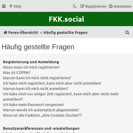
FAQ
Registrieren
Anmelden
FKK.social
S
Foren-Übersicht
Häufig gestellte Fragen
u
Häufig gestellte Fragen
c
h
Registrierung und Anmeldung
e
Wozu muss ich mich registrieren?
Was ist COPPA?
Warum kann ich mich nicht registrieren?
Ich habe mich registriert, kann mich aber nicht anmelden!
Warum kann ich mich nicht anmelden?
Ich habe mich vor einiger Zeit registriert, kann mich aber nicht mehr
anmelden?!
Ich habe mein Passwort vergessen!
Warum werde ich automatisch abgemeldet?
Wozu ist die Funktion „Alle Cookies löschen“?
Benutzerpräferenzen und -einstellungen