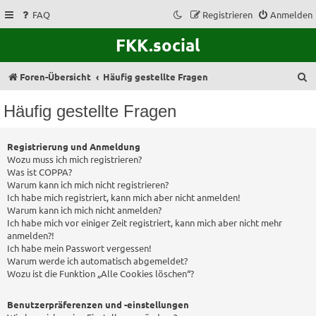
FAQ
Registrieren
Anmelden
FKK.social
S
Foren-Übersicht
Häufig gestellte Fragen
u
Häufig gestellte Fragen
c
h
Registrierung und Anmeldung
e
Wozu muss ich mich registrieren?
Was ist COPPA?
Warum kann ich mich nicht registrieren?
Ich habe mich registriert, kann mich aber nicht anmelden!
Warum kann ich mich nicht anmelden?
Ich habe mich vor einiger Zeit registriert, kann mich aber nicht mehr
anmelden?!
Ich habe mein Passwort vergessen!
Warum werde ich automatisch abgemeldet?
Wozu ist die Funktion „Alle Cookies löschen“?
Benutzerpräferenzen und -einstellungen