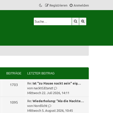
Registrieren
Anmelden
Suche
Erweiterte Suche
BEITRÄGE
LETZTER BEITRAG
L
Re:
Ist "zu Hause nackt sein" eig…
B
1703
e
N
von
nacktGEtanzt
e
t
e
Mittwoch 22. Juli 2026, 14:11
z
u
i
L
Re:
Wiederholung: "Als die Nackte…
B
1095
t
e
e
N
von
Nordlicht
e
s
t
e
t
e
Mittwoch 5. August 2026, 10:45
r
t