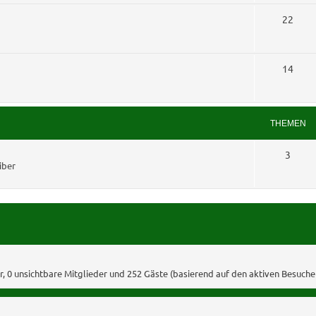
e
e
T
22
n
m
h
e
e
T
14
n
m
h
e
e
THEMEN
n
m
T
3
e
iber
h
n
e
m
e
n
er, 0 unsichtbare Mitglieder und 252 Gäste (basierend auf den aktiven Besuche