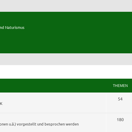
und Naturismus
THEMEN
T
54
KK
h
e
T
180
onen u.ä.) vorgestellt und besprochen werden
m
h