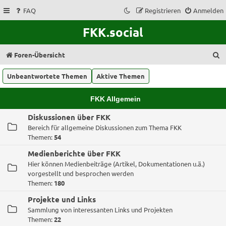
FAQ
Registrieren
Anmelden
FKK.social
S
Foren-Übersicht
u
Unbeantwortete Themen
Aktive Themen
c
h
FKK Allgemein
e
Diskussionen über FKK
Bereich für allgemeine Diskussionen zum Thema FKK
Themen:
54
Medienberichte über FKK
Hier können Medienbeiträge (Artikel, Dokumentationen u.ä.)
vorgestellt und besprochen werden
Themen:
180
Projekte und Links
Sammlung von interessanten Links und Projekten
Themen:
22