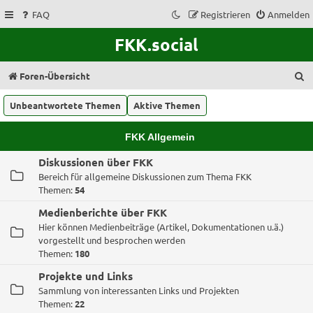
FAQ
Registrieren
Anmelden
FKK.social
S
Foren-Übersicht
u
Unbeantwortete Themen
Aktive Themen
c
h
FKK Allgemein
e
Diskussionen über FKK
Bereich für allgemeine Diskussionen zum Thema FKK
Themen:
54
Medienberichte über FKK
Hier können Medienbeiträge (Artikel, Dokumentationen u.ä.)
vorgestellt und besprochen werden
Themen:
180
Projekte und Links
Sammlung von interessanten Links und Projekten
Themen:
22