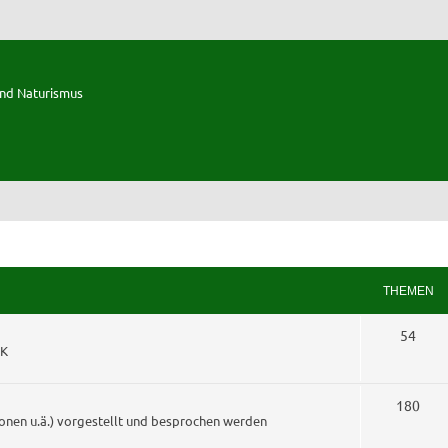
und Naturismus
THEMEN
T
54
KK
h
e
T
180
onen u.ä.) vorgestellt und besprochen werden
m
h