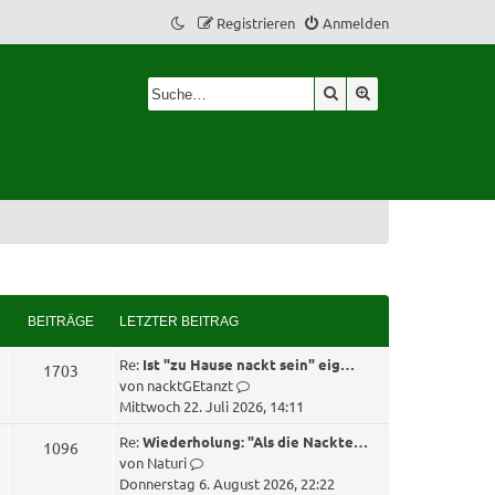
Registrieren
Anmelden
Suche
Erweiterte Suche
BEITRÄGE
LETZTER BEITRAG
L
Re:
Ist "zu Hause nackt sein" eig…
B
1703
e
N
von
nacktGEtanzt
e
t
e
Mittwoch 22. Juli 2026, 14:11
z
u
i
L
Re:
Wiederholung: "Als die Nackte…
B
1096
t
e
e
N
von
Naturi
e
s
t
e
t
e
Donnerstag 6. August 2026, 22:22
r
t