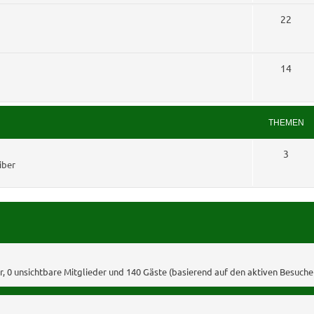
e
e
T
22
n
m
h
e
e
T
14
n
m
h
e
e
THEMEN
n
m
T
3
e
iber
h
n
e
m
e
n
er, 0 unsichtbare Mitglieder und 140 Gäste (basierend auf den aktiven Besuche