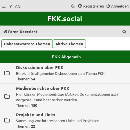
FAQ
Registrieren
Anmelden
FKK.social
S
Foren-Übersicht
u
Unbeantwortete Themen
Aktive Themen
c
h
FKK Allgemein
e
Diskussionen über FKK
Bereich für allgemeine Diskussionen zum Thema FKK
Themen:
54
Medienberichte über FKK
Hier können Medienbeiträge (Artikel, Dokumentationen u.ä.)
vorgestellt und besprochen werden
Themen:
180
Projekte und Links
Sammlung von interessanten Links und Projekten
Themen:
22