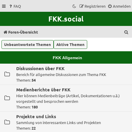
FAQ
Registrieren
Anmelden
FKK.social
S
Foren-Übersicht
u
Unbeantwortete Themen
Aktive Themen
c
h
FKK Allgemein
e
Diskussionen über FKK
Bereich für allgemeine Diskussionen zum Thema FKK
Themen:
54
Medienberichte über FKK
Hier können Medienbeiträge (Artikel, Dokumentationen u.ä.)
vorgestellt und besprochen werden
Themen:
180
Projekte und Links
Sammlung von interessanten Links und Projekten
Themen:
22