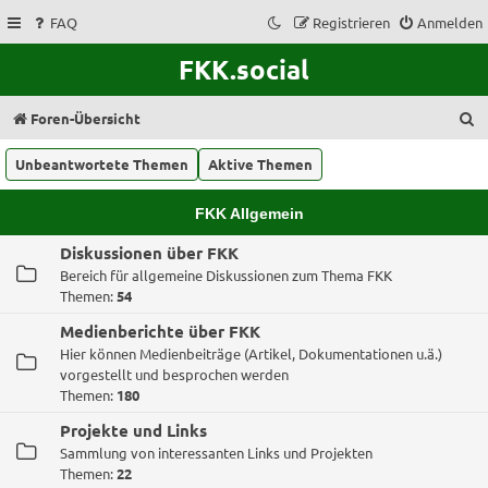
FAQ
Registrieren
Anmelden
FKK.social
S
Foren-Übersicht
u
Unbeantwortete Themen
Aktive Themen
c
h
FKK Allgemein
e
Diskussionen über FKK
Bereich für allgemeine Diskussionen zum Thema FKK
Themen:
54
Medienberichte über FKK
Hier können Medienbeiträge (Artikel, Dokumentationen u.ä.)
vorgestellt und besprochen werden
Themen:
180
Projekte und Links
Sammlung von interessanten Links und Projekten
Themen:
22