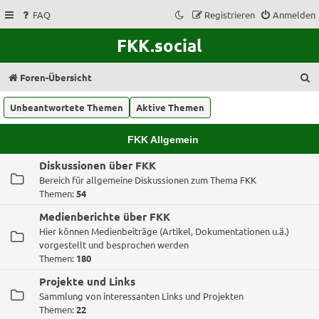
FAQ
Registrieren
Anmelden
FKK.social
S
Foren-Übersicht
u
Unbeantwortete Themen
Aktive Themen
c
h
FKK Allgemein
e
Diskussionen über FKK
Bereich für allgemeine Diskussionen zum Thema FKK
Themen:
54
Medienberichte über FKK
Hier können Medienbeiträge (Artikel, Dokumentationen u.ä.)
vorgestellt und besprochen werden
Themen:
180
Projekte und Links
Sammlung von interessanten Links und Projekten
Themen:
22