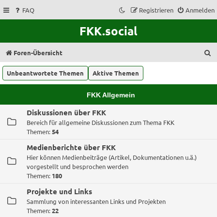
FAQ
Registrieren
Anmelden
FKK.social
S
Foren-Übersicht
u
Unbeantwortete Themen
Aktive Themen
c
h
FKK Allgemein
e
Diskussionen über FKK
Bereich für allgemeine Diskussionen zum Thema FKK
Themen:
54
Medienberichte über FKK
Hier können Medienbeiträge (Artikel, Dokumentationen u.ä.)
vorgestellt und besprochen werden
Themen:
180
Projekte und Links
Sammlung von interessanten Links und Projekten
Themen:
22