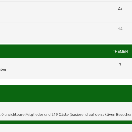
e
e
T
22
n
m
h
e
e
T
14
n
m
h
e
e
THEMEN
n
m
T
3
e
iber
h
n
e
m
e
n
d, 0 unsichtbare Mitglieder und 219 Gäste (basierend auf den aktiven Besucher