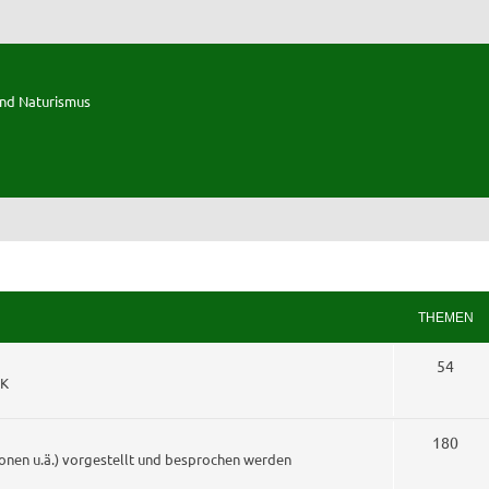
und Naturismus
THEMEN
T
54
KK
h
e
T
180
onen u.ä.) vorgestellt und besprochen werden
m
h