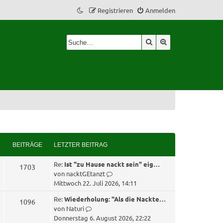
Registrieren
Anmelden
Suche
Erweiterte Suche
BEITRÄGE
LETZTER BEITRAG
L
Re:
Ist "zu Hause nackt sein" eig…
B
1703
e
N
von
nacktGEtanzt
e
t
e
Mittwoch 22. Juli 2026, 14:11
z
u
i
L
Re:
Wiederholung: "Als die Nackte…
B
1096
t
e
e
N
von
Naturi
e
s
t
e
t
e
Donnerstag 6. August 2026, 22:22
r
t