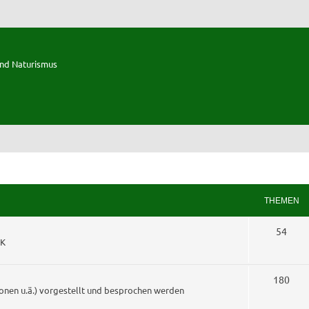
und Naturismus
THEMEN
T
54
KK
h
e
T
180
onen u.ä.) vorgestellt und besprochen werden
m
h