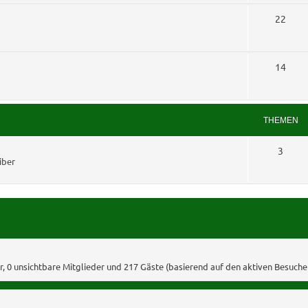
e
e
T
22
n
m
h
e
e
T
14
n
m
h
e
e
THEMEN
n
m
T
3
e
iber
h
n
e
m
e
n
er, 0 unsichtbare Mitglieder und 217 Gäste (basierend auf den aktiven Besuche