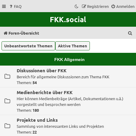
FAQ
Registrieren
Anmelden
FKK.social
S
Foren-Übersicht
u
Unbeantwortete Themen
Aktive Themen
c
h
FKK Allgemein
e
Diskussionen über FKK
Bereich für allgemeine Diskussionen zum Thema FKK
Themen:
54
Medienberichte über FKK
Hier können Medienbeiträge (Artikel, Dokumentationen u.ä.)
vorgestellt und besprochen werden
Themen:
180
Projekte und Links
Sammlung von interessanten Links und Projekten
Themen:
22