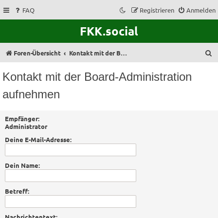
FAQ
Registrieren
Anmelden
FKK.social
S
Foren-Übersicht
Kontakt mit der Board-Administration aufnehmen
u
Kontakt mit der Board-Administration
c
aufnehmen
h
e
Empfänger:
Administrator
Deine E-Mail-Adresse:
Dein Name:
Betreff:
Nachrichtentext: