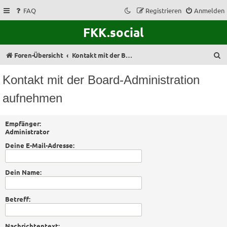
FAQ
Registrieren
Anmelden
FKK.social
S
Foren-Übersicht
Kontakt mit der Board-Administration aufnehmen
u
Kontakt mit der Board-Administration
c
aufnehmen
h
e
Empfänger:
Administrator
Deine E-Mail-Adresse:
Dein Name:
Betreff:
Nachrichtentext: