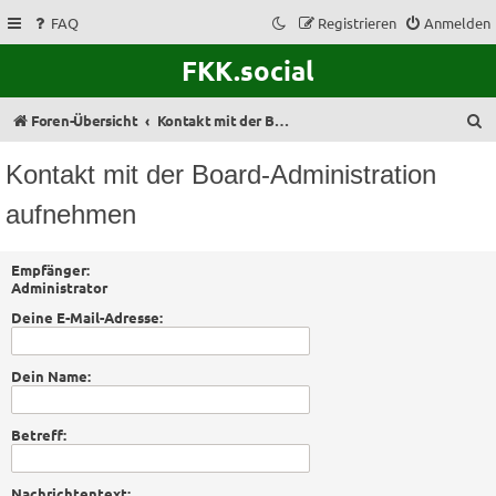
FAQ
Registrieren
Anmelden
FKK.social
S
Foren-Übersicht
Kontakt mit der Board-Administration aufnehmen
u
Kontakt mit der Board-Administration
c
aufnehmen
h
e
Empfänger:
Administrator
Deine E-Mail-Adresse:
Dein Name:
Betreff:
Nachrichtentext: