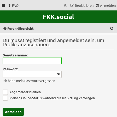
FAQ
Registrieren
Anmelden
FKK.social
S
Foren-Übersicht
u
Du musst registriert und angemeldet sein, um
c
Profile anzuschauen.
h
Benutzername:
e
Passwort:
Ich habe mein Passwort vergessen
Angemeldet bleiben
Meinen Online-Status während dieser Sitzung verbergen