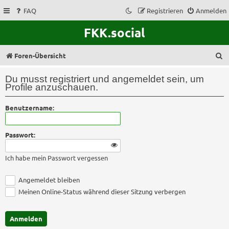
FAQ
Registrieren
Anmelden
FKK.social
S
Foren-Übersicht
u
Du musst registriert und angemeldet sein, um
c
Profile anzuschauen.
h
Benutzername:
e
Passwort:
Ich habe mein Passwort vergessen
Angemeldet bleiben
Meinen Online-Status während dieser Sitzung verbergen