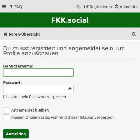
FAQ
Registrieren
Anmelden
FKK.social
S
Foren-Übersicht
u
Du musst registriert und angemeldet sein, um
c
Profile anzuschauen.
h
Benutzername:
e
Passwort:
Ich habe mein Passwort vergessen
Angemeldet bleiben
Meinen Online-Status während dieser Sitzung verbergen