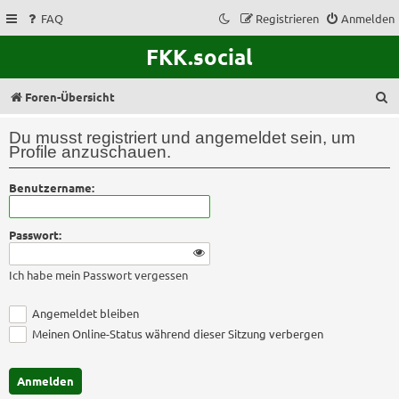
FAQ
Registrieren
Anmelden
FKK.social
S
Foren-Übersicht
u
Du musst registriert und angemeldet sein, um
c
Profile anzuschauen.
h
Benutzername:
e
Passwort:
Ich habe mein Passwort vergessen
Angemeldet bleiben
Meinen Online-Status während dieser Sitzung verbergen