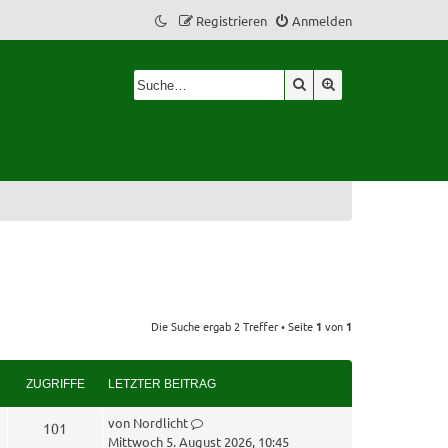
Registrieren
Anmelden
Suche
Erweiterte Suche
Die Suche ergab 2 Treffer • Seite
1
von
1
ZUGRIFFE
LETZTER BEITRAG
L
von
Nordlicht
Z
101
e
Mittwoch 5. August 2026, 10:45