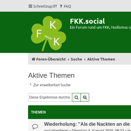
Schnellzugriff
FAQ
FKK.social
Ein Forum rund um FKK, Nudismus 
Foren-Übersicht
Suche
Aktive Themen
Aktive Themen
Zur erweiterten Suche
Suche
Erweiterte Suche
THEMEN
Wiederholung: "Als die Nackten an di
von
Wanderer
»
Dienstag 4. August 2026, 08:33
» i