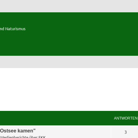
und Naturismus
ANTWORTEN
e Ostsee kamen"
A
3
n
Medienberichte über FKK