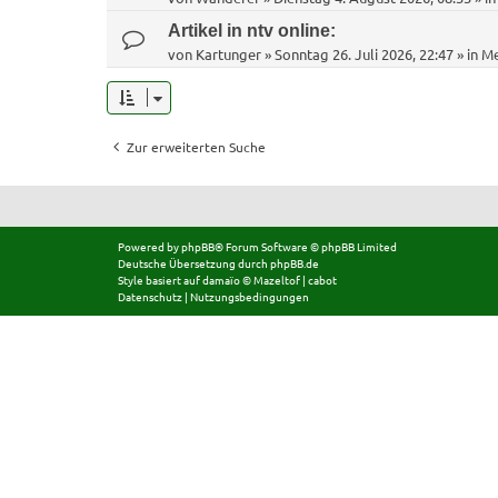
Artikel in ntv online:
von
Kartunger
»
Sonntag 26. Juli 2026, 22:47
» in
Me
Zur erweiterten Suche
Powered by
phpBB
® Forum Software © phpBB Limited
Deutsche Übersetzung durch
phpBB.de
Style basiert auf
damaïo ©
Mazeltof
|
cabot
Datenschutz
|
Nutzungsbedingungen