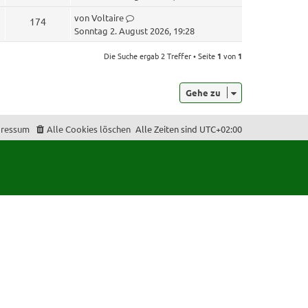
u
t
L
von
Voltaire
Z
174
z
g
e
Sonntag 2. August 2026, 19:28
t
u
t
e
r
z
Die Suche ergab 2 Treffer • Seite
1
von
1
r
g
t
i
B
e
r
e
f
Gehe zu
r
i
i
B
t
f
e
r
f
ressum
Alle Cookies löschen
Alle Zeiten sind
UTC+02:00
e
i
a
t
f
g
r
e
a
g