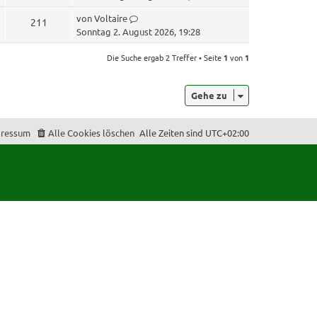
u
t
L
von
Voltaire
Z
211
z
g
e
Sonntag 2. August 2026, 19:28
t
u
t
e
r
z
Die Suche ergab 2 Treffer • Seite
1
von
1
r
g
t
i
B
e
r
e
f
Gehe zu
r
i
i
B
t
f
e
r
f
ressum
Alle Cookies löschen
Alle Zeiten sind
UTC+02:00
e
i
a
t
f
g
r
e
a
g