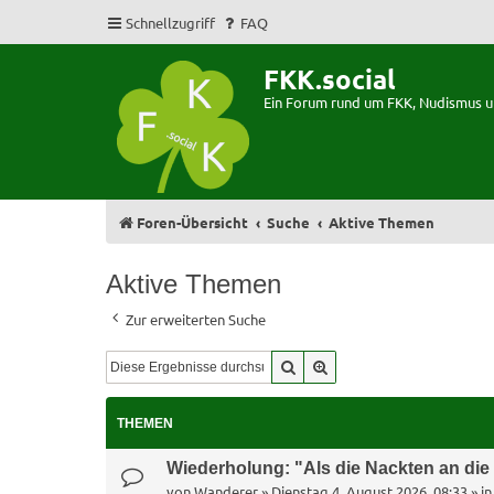
Schnellzugriff
FAQ
FKK.social
Ein Forum rund um FKK, Nudismus 
Foren-Übersicht
Suche
Aktive Themen
Aktive Themen
Zur erweiterten Suche
Suche
Erweiterte Suche
THEMEN
Wiederholung: "Als die Nackten an di
von
Wanderer
»
Dienstag 4. August 2026, 08:33
» i