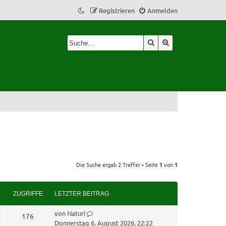
Registrieren
Anmelden
Suche
Erweiterte Suche
Die Suche ergab 2 Treffer • Seite
1
von
1
ZUGRIFFE
LETZTER BEITRAG
L
von
Naturi
Z
176
e
Donnerstag 6. August 2026, 22:22