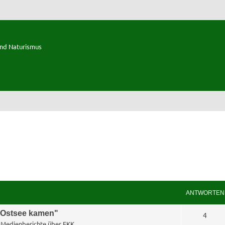
und Naturismus
ANTWORTEN
e Ostsee kamen"
A
4
n
Medienberichte über FKK