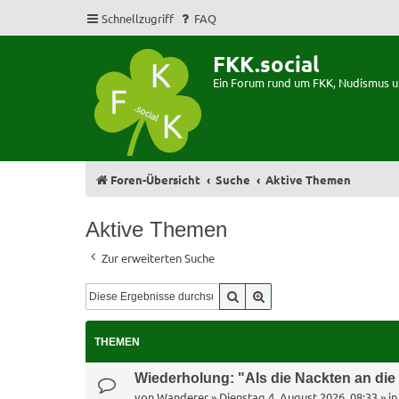
Schnellzugriff
FAQ
FKK.social
Ein Forum rund um FKK, Nudismus 
Foren-Übersicht
Suche
Aktive Themen
Aktive Themen
Zur erweiterten Suche
Suche
Erweiterte Suche
THEMEN
Wiederholung: "Als die Nackten an di
von
Wanderer
»
Dienstag 4. August 2026, 08:33
» i