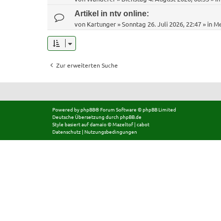
Artikel in ntv online:
von
Kartunger
»
Sonntag 26. Juli 2026, 22:47
» in
Me
Zur erweiterten Suche
Powered by
phpBB
® Forum Software © phpBB Limited
Deutsche Übersetzung durch
phpBB.de
Style basiert auf
damaïo ©
Mazeltof
|
cabot
Datenschutz
|
Nutzungsbedingungen