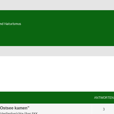
und Naturismus
ANTWORTEN
e Ostsee kamen"
A
3
n
Medienberichte über FKK