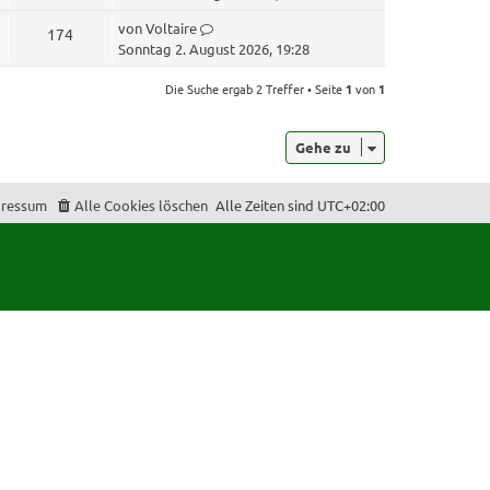
u
t
L
von
Voltaire
Z
174
z
g
e
Sonntag 2. August 2026, 19:28
t
u
t
e
r
z
Die Suche ergab 2 Treffer • Seite
1
von
1
r
g
t
i
B
e
r
e
f
Gehe zu
r
i
i
B
t
f
e
r
f
ressum
Alle Cookies löschen
Alle Zeiten sind
UTC+02:00
e
i
a
t
f
g
r
e
a
g