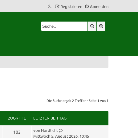
Registrieren
Anmelden
Suche
Erweiterte Suche
Die Suche ergab 2 Treffer • Seite
1
von
1
ZUGRIFFE
LETZTER BEITRAG
L
von
Nordlicht
Z
102
e
Mittwoch 5. August 2026, 10:45