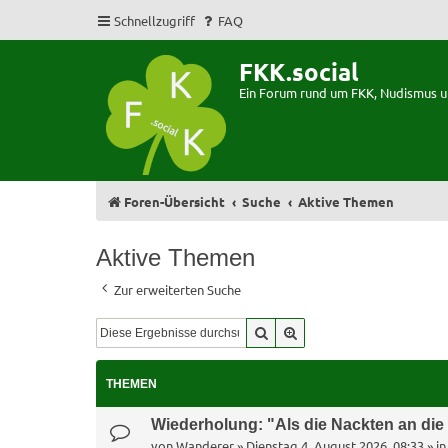
Schnellzugriff
FAQ
FKK.social
Ein Forum rund um FKK, Nudismus 
Foren-Übersicht
Suche
Aktive Themen
Aktive Themen
Zur erweiterten Suche
Suche
Erweiterte Suche
THEMEN
Wiederholung: "Als die Nackten an di
von
Wanderer
»
Dienstag 4. August 2026, 08:33
» i