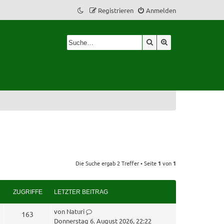
Registrieren
Anmelden
Suche
Erweiterte Suche
Die Suche ergab 2 Treffer • Seite
1
von
1
ZUGRIFFE
LETZTER BEITRAG
L
von
Naturi
Z
163
e
Donnerstag 6. August 2026, 22:22