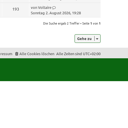
u
t
L
von
Voltaire
Z
193
z
g
e
Sonntag 2. August 2026, 19:28
t
u
t
e
r
z
Die Suche ergab 2 Treffer • Seite
1
von
1
r
g
t
i
B
e
r
e
f
Gehe zu
r
i
i
B
t
f
e
r
f
ressum
Alle Cookies löschen
Alle Zeiten sind
UTC+02:00
e
i
a
t
f
g
r
e
a
g