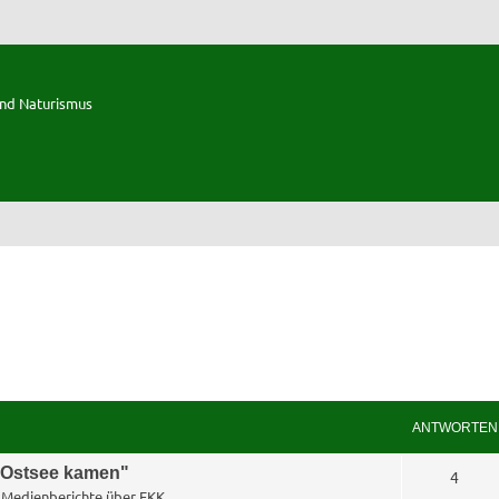
und Naturismus
ANTWORTEN
e Ostsee kamen"
A
4
n
Medienberichte über FKK