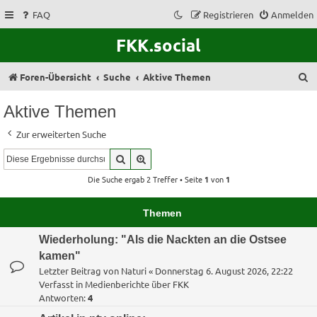
FAQ
Registrieren
Anmelden
FKK.social
S
Foren-Übersicht
Suche
Aktive Themen
u
Aktive Themen
c
Zur erweiterten Suche
h
Suche
Erweiterte Suche
e
Die Suche ergab 2 Treffer • Seite
1
von
1
Themen
Wiederholung: "Als die Nackten an die Ostsee
kamen"
Letzter Beitrag von
Naturi
«
Donnerstag 6. August 2026, 22:22
Verfasst in
Medienberichte über FKK
Antworten:
4