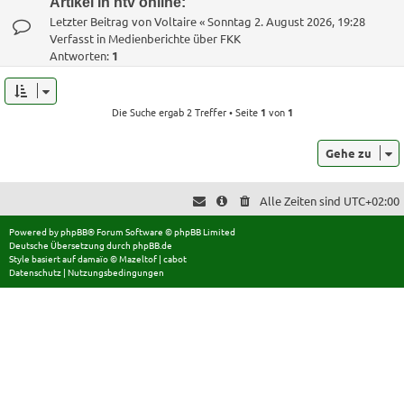
Artikel in ntv online:
Letzter Beitrag von
Voltaire
«
Sonntag 2. August 2026, 19:28
Verfasst in
Medienberichte über FKK
Antworten:
1
Die Suche ergab 2 Treffer • Seite
1
von
1
Gehe zu
Alle Zeiten sind
UTC+02:00
Powered by
phpBB
® Forum Software © phpBB Limited
Deutsche Übersetzung durch
phpBB.de
Style basiert auf
damaïo ©
Mazeltof
|
cabot
Datenschutz
|
Nutzungsbedingungen