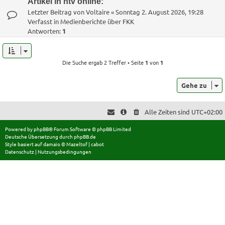
Artikel in ntv online:
Letzter Beitrag von
Voltaire
«
Sonntag 2. August 2026, 19:28
Verfasst in
Medienberichte über FKK
Antworten:
1
Die Suche ergab 2 Treffer • Seite
1
von
1
Gehe zu
Alle Zeiten sind
UTC+02:00
Powered by
phpBB
® Forum Software © phpBB Limited
Deutsche Übersetzung durch
phpBB.de
Style basiert auf
damaïo ©
Mazeltof
|
cabot
Datenschutz
|
Nutzungsbedingungen