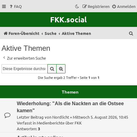
FAQ
Registrieren
Anmelden
FKK.social
S
Foren-Übersicht
Suche
Aktive Themen
u
Aktive Themen
c
Zur erweiterten Suche
h
Suche
Erweiterte Suche
e
Die Suche ergab 2 Treffer • Seite
1
von
1
Themen
Wiederholung: "Als die Nackten an die Ostsee
kamen"
Letzter Beitrag von
Nordlicht
«
Mittwoch 5. August 2026, 10:45
Verfasst in
Medienberichte über FKK
Antworten:
3