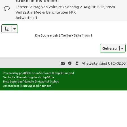
Artikel in ntv online:
Letzter Beitrag von
Voltaire
«
Sonntag 2. August 2026, 19:28
Verfasst in
Medienberichte über FKK
Antworten:
1
Die Suche ergab 2 Treffer • Seite
1
von
1
Gehe zu
Alle Zeiten sind
UTC+02:00
Powered by
phpBB
® Forum Software © phpBB Limited
Deutsche Übersetzung durch
phpBB.de
Style basiert auf
damaïo ©
Mazeltof
|
cabot
Datenschutz
|
Nutzungsbedingungen