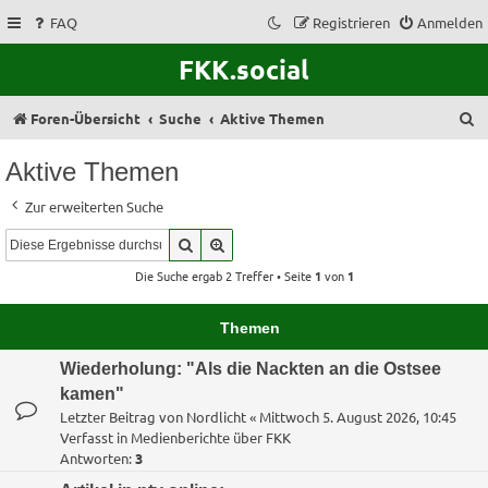
FAQ
Registrieren
Anmelden
FKK.social
S
Foren-Übersicht
Suche
Aktive Themen
u
Aktive Themen
c
Zur erweiterten Suche
h
Suche
Erweiterte Suche
e
Die Suche ergab 2 Treffer • Seite
1
von
1
Themen
Wiederholung: "Als die Nackten an die Ostsee
kamen"
Letzter Beitrag von
Nordlicht
«
Mittwoch 5. August 2026, 10:45
Verfasst in
Medienberichte über FKK
Antworten:
3