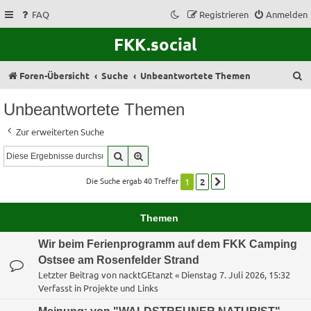
FAQ
Registrieren
Anmelden
FKK.social
S
Foren-Übersicht
Suche
Unbeantwortete Themen
u
Unbeantwortete Themen
c
Zur erweiterten Suche
h
Suche
Erweiterte Suche
e
Die Suche ergab 40 Treffer
1
2
Nächste
Themen
Wir beim Ferienprogramm auf dem FKK Camping
Ostsee am Rosenfelder Strand
Letzter Beitrag von
nacktGEtanzt
«
Dienstag 7. Juli 2026, 15:32
Verfasst in
Projekte und Links