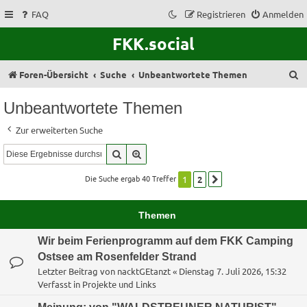
FAQ
Registrieren
Anmelden
FKK.social
S
Foren-Übersicht
Suche
Unbeantwortete Themen
u
Unbeantwortete Themen
c
Zur erweiterten Suche
h
Suche
Erweiterte Suche
e
Die Suche ergab 40 Treffer
1
2
Nächste
Themen
Wir beim Ferienprogramm auf dem FKK Camping
Ostsee am Rosenfelder Strand
Letzter Beitrag von
nacktGEtanzt
«
Dienstag 7. Juli 2026, 15:32
Verfasst in
Projekte und Links