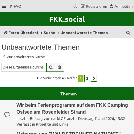
FAQ
Registrieren
Anmelden
FKK.social
S
Foren-Übersicht
Suche
Unbeantwortete Themen
u
Unbeantwortete Themen
c
Zur erweiterten Suche
h
Suche
Erweiterte Suche
e
Die Suche ergab 40 Treffer
1
2
Nächste
Themen
Wir beim Ferienprogramm auf dem FKK Camping
Ostsee am Rosenfelder Strand
Letzter Beitrag von
nacktGEtanzt
«
Dienstag 7. Juli 2026, 15:32
Verfasst in
Projekte und Links