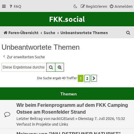
FAQ
Registrieren
Anmelden
FKK.social
S
Foren-Übersicht
Suche
Unbeantwortete Themen
u
Unbeantwortete Themen
c
Zur erweiterten Suche
h
Suche
Erweiterte Suche
e
Die Suche ergab 40 Treffer
1
2
Nächste
Themen
Wir beim Ferienprogramm auf dem FKK Camping
Ostsee am Rosenfelder Strand
Letzter Beitrag von
nacktGEtanzt
«
Dienstag 7. Juli 2026, 15:32
Verfasst in
Projekte und Links