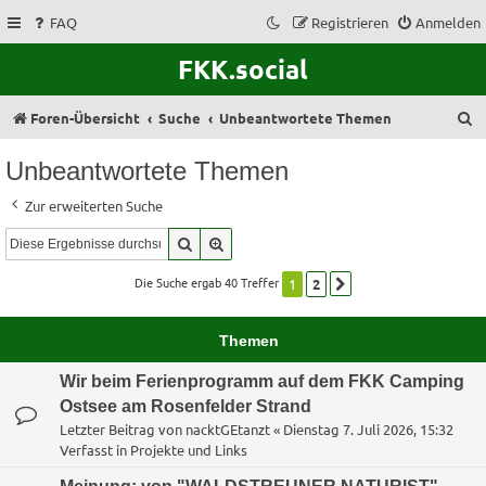
FAQ
Registrieren
Anmelden
FKK.social
S
Foren-Übersicht
Suche
Unbeantwortete Themen
u
Unbeantwortete Themen
c
Zur erweiterten Suche
h
Suche
Erweiterte Suche
e
Die Suche ergab 40 Treffer
1
2
Nächste
Themen
Wir beim Ferienprogramm auf dem FKK Camping
Ostsee am Rosenfelder Strand
Letzter Beitrag von
nacktGEtanzt
«
Dienstag 7. Juli 2026, 15:32
Verfasst in
Projekte und Links