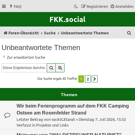
FAQ
Registrieren
Anmelden
FKK.social
S
Foren-Übersicht
Suche
Unbeantwortete Themen
u
Unbeantwortete Themen
c
Zur erweiterten Suche
h
Suche
Erweiterte Suche
e
Die Suche ergab 40 Treffer
1
2
Nächste
Themen
Wir beim Ferienprogramm auf dem FKK Camping
Ostsee am Rosenfelder Strand
Letzter Beitrag von
nacktGEtanzt
«
Dienstag 7. Juli 2026, 15:32
Verfasst in
Projekte und Links