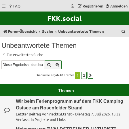
FAQ
Registrieren
Anmelden
FKK.social
S
Foren-Übersicht
Suche
Unbeantwortete Themen
u
Unbeantwortete Themen
c
Zur erweiterten Suche
h
Suche
Erweiterte Suche
e
Die Suche ergab 40 Treffer
1
2
Nächste
Themen
Wir beim Ferienprogramm auf dem FKK Camping
Ostsee am Rosenfelder Strand
Letzter Beitrag von
nacktGEtanzt
«
Dienstag 7. Juli 2026, 15:32
Verfasst in
Projekte und Links