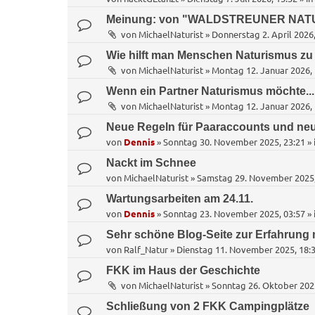
Meinung: von "WALDSTREUNER NAT
von
MichaelNaturist
»
Donnerstag 2. April 2026,
Wie hilft man Menschen Naturismus zu
von
MichaelNaturist
»
Montag 12. Januar 2026, 
Wenn ein Partner Naturismus möchte... 
von
MichaelNaturist
»
Montag 12. Januar 2026, 
Neue Regeln für Paaraccounts und neu
von
Dennis
»
Sonntag 30. November 2025, 23:21
» 
Nackt im Schnee
von
MichaelNaturist
»
Samstag 29. November 2025,
Wartungsarbeiten am 24.11.
von
Dennis
»
Sonntag 23. November 2025, 03:57
» 
Sehr schöne Blog-Seite zur Erfahrung 
von
Ralf_Natur
»
Dienstag 11. November 2025, 18:
FKK im Haus der Geschichte
von
MichaelNaturist
»
Sonntag 26. Oktober 202
Schließung von 2 FKK Campingplätze