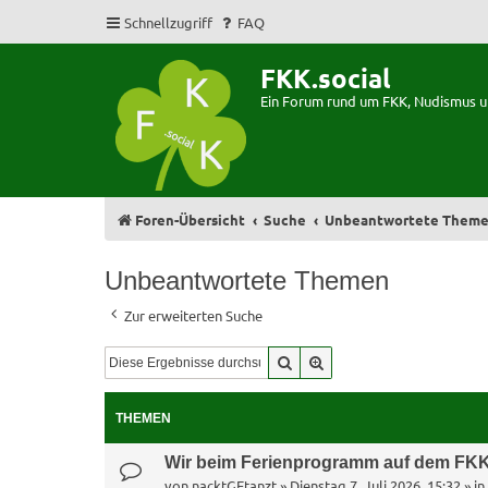
Schnellzugriff
FAQ
FKK.social
Ein Forum rund um FKK, Nudismus 
Foren-Übersicht
Suche
Unbeantwortete Them
Unbeantwortete Themen
Zur erweiterten Suche
Suche
Erweiterte Suche
THEMEN
Wir beim Ferienprogramm auf dem FKK
von
nacktGEtanzt
»
Dienstag 7. Juli 2026, 15:32
» in