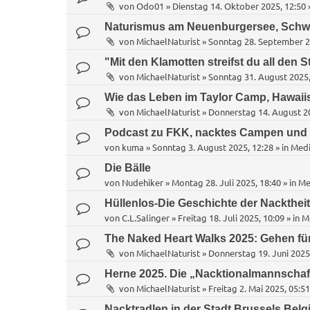
von
Odo01
»
Dienstag 14. Oktober 2025, 12:50
Naturismus am Neuenburgersee, Schw
von
MichaelNaturist
»
Sonntag 28. September 2
"Mit den Klamotten streifst du all den S
von
MichaelNaturist
»
Sonntag 31. August 2025,
Wie das Leben im Taylor Camp, Hawaii
von
MichaelNaturist
»
Donnerstag 14. August 20
Podcast zu FKK, nacktes Campen und
von
kuma
»
Sonntag 3. August 2025, 12:28
» in
Medi
Die Bälle
von
Nudehiker
»
Montag 28. Juli 2025, 18:40
» in
Me
Hüllenlos-Die Geschichte der Nacktheit
von
C.L.Salinger
»
Freitag 18. Juli 2025, 10:09
» in
M
The Naked Heart Walks 2025: Gehen fü
von
MichaelNaturist
»
Donnerstag 19. Juni 2025
Herne 2025. Die „Nacktionalmannschaf
von
MichaelNaturist
»
Freitag 2. Mai 2025, 05:51
Nacktradlen in der Stadt Brussels Belg