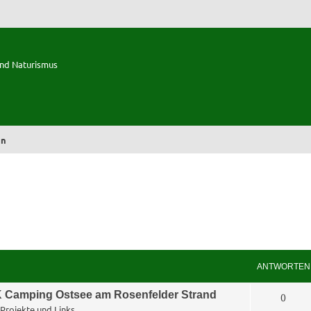
und Naturismus
en
ANTWORTEN
 Camping Ostsee am Rosenfelder Strand
A
0
Projekte und Links