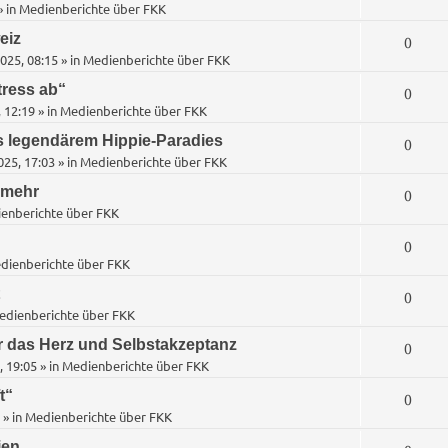
t
e
» in
Medienberichte über FKK
o
n
t
w
n
eiz
A
0
r
t
e
025, 08:15
» in
Medienberichte über FKK
o
n
t
w
n
tress ab“
A
0
r
t
e
 12:19
» in
Medienberichte über FKK
o
n
t
w
n
s legendärem Hippie-Paradies
A
0
r
t
e
25, 17:03
» in
Medienberichte über FKK
o
n
t
w
n
 mehr
A
0
r
t
e
enberichte über FKK
o
n
t
w
n
A
0
r
t
e
dienberichte über FKK
o
n
t
w
n
A
0
r
t
e
edienberichte über FKK
o
n
t
w
n
r das Herz und Selbstakzeptanz
A
0
r
t
e
, 19:05
» in
Medienberichte über FKK
o
n
t
w
n
t“
A
0
r
t
e
» in
Medienberichte über FKK
o
n
t
w
n
ien