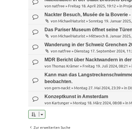
von
natfree
»
Freitag 18. April 2025, 19:12
» in
Proje
Nackter Besuch, Musée de la Boverie - 
von
MichaelNaturist
»
Sonntag 19. Januar 2025,
Das Pariser Museum öffnet seine Türen
von
MichaelNaturist
»
Mittwoch 8. Januar 2025,
Wanderung in der Schweiz Grenchen 2
von
natfree
»
Dienstag 17. September 2024, 11:
MDR Bericht über Nacktwandern in de
von
Thomas Krämer
»
Freitag 19. Juli 2024, 08:21
» 
Kann man das Langstreckenschwimme
beobachten.
von
gern-nackt
»
Montag 27. Mai 2024, 23:39
» in
Di
Konzeptkunst in Amsterdam
von
Kartunger
»
Montag 18. März 2024, 08:08
» in
M
Zur erweiterten Suche