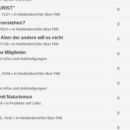
n
URIST"
A
0
t
 13:21
» in
Medienberichte über FKK
n
w
 verstehen?
A
0
t
18:31
» in
Medienberichte über FKK
o
n
w
Aber der andere will es nicht
A
0
r
t
17:56
» in
Medienberichte über FKK
o
n
t
w
e Mitglieder
A
0
r
t
e
in
Infos und Ankündigungen
o
n
t
w
n
A
0
r
t
e
 10:44
» in
Medienberichte über FKK
o
n
t
w
n
A
0
r
t
e
in
Infos und Ankündigungen
o
n
t
w
n
mit Naturismus
A
0
r
t
e
39
» in
Projekte und Links
o
n
t
w
n
A
0
r
t
e
5, 14:42
» in
Medienberichte über FKK
o
n
t
w
n
A
0
r