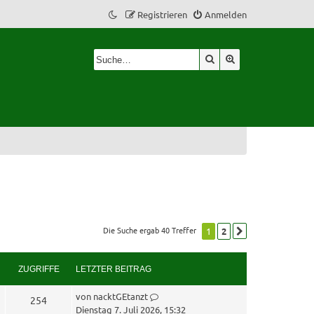
Registrieren
Anmelden
Suche
Erweiterte Suche
Die Suche ergab 40 Treffer
1
2
Nächste
ZUGRIFFE
LETZTER BEITRAG
L
von
nacktGEtanzt
Z
254
e
Dienstag 7. Juli 2026, 15:32