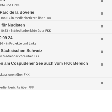
A
0
r
t
e
kte und Links
o
n
t
w
n
Parc de la Boverie
A
0
r
t
e
 10:08
» in
Medienberichte über FKK
o
n
t
w
n
 für Nudisten
A
0
r
t
e
 10:53
» in
Medienberichte über FKK
o
n
t
w
n
0.09.24
A
0
r
t
e
26
» in
Projekte und Links
o
n
t
w
n
r Sächsischen Schweiz
A
0
r
t
e
in
Medienberichte über FKK
o
n
t
w
n
n am Cospudener See auch vom FKK Bereich
A
0
r
t
e
o
n
t
skussionen über FKK
w
n
r
t
e
o
A
0
t
edienberichte über FKK
w
n
r
n
e
o
t
t
n
r
e
w
t