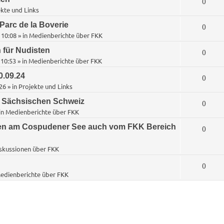
A
0
r
t
e
kte und Links
o
n
t
w
n
Parc de la Boverie
A
0
r
t
e
 10:08
» in
Medienberichte über FKK
o
n
t
w
n
 für Nudisten
A
0
r
t
e
 10:53
» in
Medienberichte über FKK
o
n
t
w
n
0.09.24
A
0
r
t
e
26
» in
Projekte und Links
o
n
t
w
n
r Sächsischen Schweiz
A
0
r
t
e
in
Medienberichte über FKK
o
n
t
w
n
n am Cospudener See auch vom FKK Bereich
A
0
r
t
e
o
n
t
skussionen über FKK
w
n
r
t
e
o
A
0
t
edienberichte über FKK
w
n
r
n
e
o
t
t
n
r
e
w
t