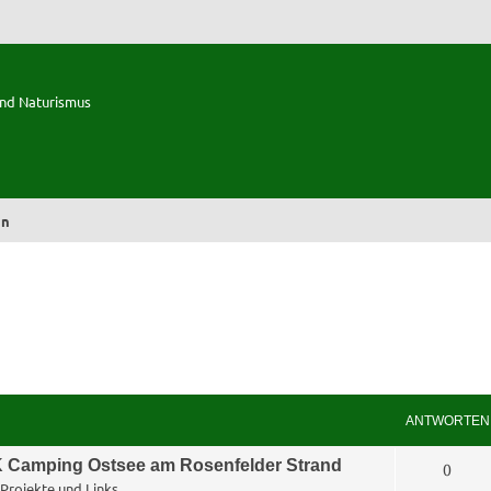
und Naturismus
en
ANTWORTEN
 Camping Ostsee am Rosenfelder Strand
A
0
Projekte und Links