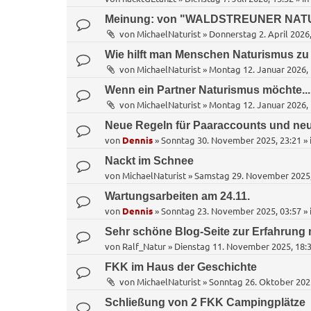
Meinung: von "WALDSTREUNER NAT
von
MichaelNaturist
»
Donnerstag 2. April 2026,
Wie hilft man Menschen Naturismus zu
von
MichaelNaturist
»
Montag 12. Januar 2026, 
Wenn ein Partner Naturismus möchte... 
von
MichaelNaturist
»
Montag 12. Januar 2026, 
Neue Regeln für Paaraccounts und neu
von
Dennis
»
Sonntag 30. November 2025, 23:21
» 
Nackt im Schnee
von
MichaelNaturist
»
Samstag 29. November 2025,
Wartungsarbeiten am 24.11.
von
Dennis
»
Sonntag 23. November 2025, 03:57
» 
Sehr schöne Blog-Seite zur Erfahrung 
von
Ralf_Natur
»
Dienstag 11. November 2025, 18:
FKK im Haus der Geschichte
von
MichaelNaturist
»
Sonntag 26. Oktober 202
Schließung von 2 FKK Campingplätze