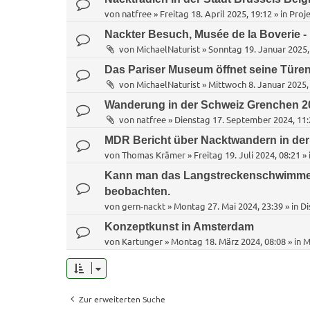
von
natfree
»
Freitag 18. April 2025, 19:12
» in
Proje
Nackter Besuch, Musée de la Boverie - 
von
MichaelNaturist
»
Sonntag 19. Januar 2025,
Das Pariser Museum öffnet seine Türen
von
MichaelNaturist
»
Mittwoch 8. Januar 2025,
Wanderung in der Schweiz Grenchen 2
von
natfree
»
Dienstag 17. September 2024, 11:
MDR Bericht über Nacktwandern in de
von
Thomas Krämer
»
Freitag 19. Juli 2024, 08:21
» 
Kann man das Langstreckenschwimme
beobachten.
von
gern-nackt
»
Montag 27. Mai 2024, 23:39
» in
Di
Konzeptkunst in Amsterdam
von
Kartunger
»
Montag 18. März 2024, 08:08
» in
M
Zur erweiterten Suche