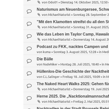
von
Odo01
»
Dienstag 14. Oktober 2025, 12:50
Naturismus am Neuenburgersee, Schw
von
MichaelNaturist
»
Sonntag 28. September 2
"Mit den Klamotten streifst du all den S
von
MichaelNaturist
»
Sonntag 31. August 2025,
Wie das Leben im Taylor Camp, Hawaii
von
MichaelNaturist
»
Donnerstag 14. August 20
Podcast zu FKK, nacktes Campen und
von
kuma
»
Sonntag 3. August 2025, 12:28
» in
Medi
Die Bälle
von
Nudehiker
»
Montag 28. Juli 2025, 18:40
» in
Me
Hüllenlos-Die Geschichte der Nacktheit
von
C.L.Salinger
»
Freitag 18. Juli 2025, 10:09
» in
M
The Naked Heart Walks 2025: Gehen fü
von
MichaelNaturist
»
Donnerstag 19. Juni 2025
Herne 2025. Die „Nacktionalmannschaf
von
MichaelNaturist
»
Freitag 2. Mai 2025, 05:51
Nacktradlen in der Stadt Brussels Belg