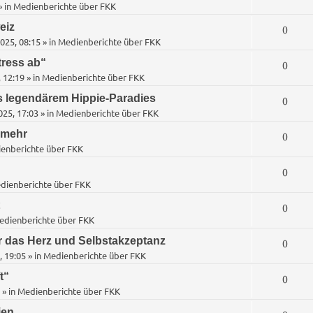
t
e
» in
Medienberichte über FKK
o
n
t
w
n
eiz
A
0
r
t
e
025, 08:15
» in
Medienberichte über FKK
o
n
t
w
n
tress ab“
A
0
r
t
e
 12:19
» in
Medienberichte über FKK
o
n
t
w
n
s legendärem Hippie-Paradies
A
0
r
t
e
25, 17:03
» in
Medienberichte über FKK
o
n
t
w
n
 mehr
A
0
r
t
e
enberichte über FKK
o
n
t
w
n
A
0
r
t
e
dienberichte über FKK
o
n
t
w
n
A
0
r
t
e
edienberichte über FKK
o
n
t
w
n
r das Herz und Selbstakzeptanz
A
0
r
t
e
, 19:05
» in
Medienberichte über FKK
o
n
t
w
n
t“
A
0
r
t
e
» in
Medienberichte über FKK
o
n
t
w
n
ien