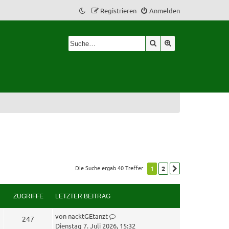
Registrieren
Anmelden
Suche
Erweiterte Suche
Die Suche ergab 40 Treffer
1
2
Nächste
ZUGRIFFE
LETZTER BEITRAG
L
von
nacktGEtanzt
Z
247
e
Dienstag 7. Juli 2026, 15:32