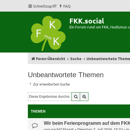
Schnellzugriff
FAQ
FKK.social
Ein Forum rund um FKK, Nudismus 
Foren-Übersicht
Suche
Unbeantwortete Them
Unbeantwortete Themen
Zur erweiterten Suche
Suche
Erweiterte Suche
THEMEN
Wir beim Ferienprogramm auf dem FKK
von
nacktGEtanzt
»
Dienstag 7. Juli 2026, 15:32
» in