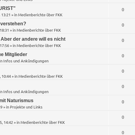
n
URIST"
A
0
t
 13:21
» in
Medienberichte über FKK
n
w
 verstehen?
A
0
t
18:31
» in
Medienberichte über FKK
o
n
w
Aber der andere will es nicht
A
0
r
t
17:56
» in
Medienberichte über FKK
o
n
t
w
e Mitglieder
A
0
r
t
e
in
Infos und Ankündigungen
o
n
t
w
n
A
0
r
t
e
 10:44
» in
Medienberichte über FKK
o
n
t
w
n
A
0
r
t
e
in
Infos und Ankündigungen
o
n
t
w
n
mit Naturismus
A
0
r
t
e
39
» in
Projekte und Links
o
n
t
w
n
A
0
r
t
e
5, 14:42
» in
Medienberichte über FKK
o
n
t
w
n
A
0
r