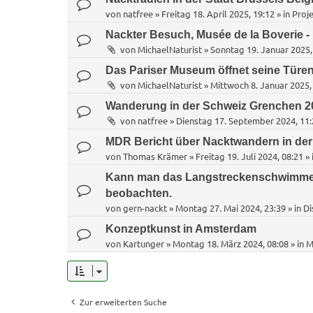
von
natfree
»
Freitag 18. April 2025, 19:12
» in
Proje
Nackter Besuch, Musée de la Boverie - 
von
MichaelNaturist
»
Sonntag 19. Januar 2025,
Das Pariser Museum öffnet seine Türen
von
MichaelNaturist
»
Mittwoch 8. Januar 2025,
Wanderung in der Schweiz Grenchen 2
von
natfree
»
Dienstag 17. September 2024, 11:
MDR Bericht über Nacktwandern in de
von
Thomas Krämer
»
Freitag 19. Juli 2024, 08:21
» 
Kann man das Langstreckenschwimme
beobachten.
von
gern-nackt
»
Montag 27. Mai 2024, 23:39
» in
Di
Konzeptkunst in Amsterdam
von
Kartunger
»
Montag 18. März 2024, 08:08
» in
M
Zur erweiterten Suche