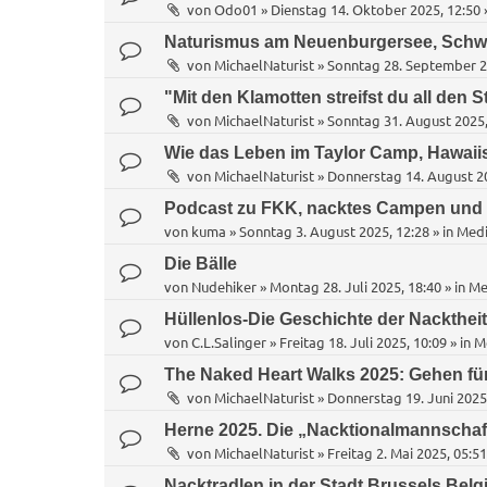
von
Odo01
»
Dienstag 14. Oktober 2025, 12:50
Naturismus am Neuenburgersee, Schw
von
MichaelNaturist
»
Sonntag 28. September 2
"Mit den Klamotten streifst du all den S
von
MichaelNaturist
»
Sonntag 31. August 2025,
Wie das Leben im Taylor Camp, Hawaii
von
MichaelNaturist
»
Donnerstag 14. August 20
Podcast zu FKK, nacktes Campen und
von
kuma
»
Sonntag 3. August 2025, 12:28
» in
Medi
Die Bälle
von
Nudehiker
»
Montag 28. Juli 2025, 18:40
» in
Me
Hüllenlos-Die Geschichte der Nacktheit
von
C.L.Salinger
»
Freitag 18. Juli 2025, 10:09
» in
M
The Naked Heart Walks 2025: Gehen fü
von
MichaelNaturist
»
Donnerstag 19. Juni 2025
Herne 2025. Die „Nacktionalmannschaf
von
MichaelNaturist
»
Freitag 2. Mai 2025, 05:51
Nacktradlen in der Stadt Brussels Belg