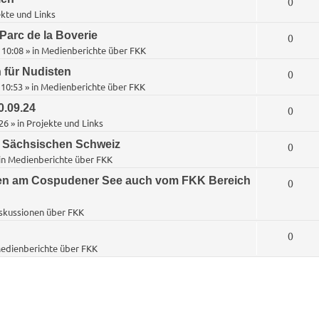
A
0
r
t
e
kte und Links
o
n
t
w
n
Parc de la Boverie
A
0
r
t
e
 10:08
» in
Medienberichte über FKK
o
n
t
w
n
 für Nudisten
A
0
r
t
e
 10:53
» in
Medienberichte über FKK
o
n
t
w
n
0.09.24
A
0
r
t
e
26
» in
Projekte und Links
o
n
t
w
n
r Sächsischen Schweiz
A
0
r
t
e
in
Medienberichte über FKK
o
n
t
w
n
n am Cospudener See auch vom FKK Bereich
A
0
r
t
e
o
n
t
skussionen über FKK
w
n
r
t
e
o
A
0
t
edienberichte über FKK
w
n
r
n
e
o
t
t
n
r
e
w
t