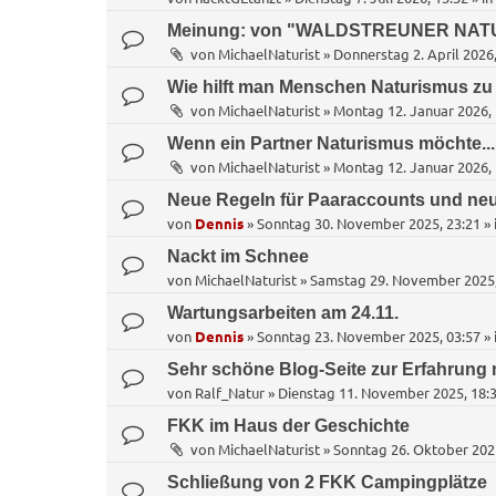
Meinung: von "WALDSTREUNER NAT
von
MichaelNaturist
»
Donnerstag 2. April 2026,
Wie hilft man Menschen Naturismus zu
von
MichaelNaturist
»
Montag 12. Januar 2026, 
Wenn ein Partner Naturismus möchte... 
von
MichaelNaturist
»
Montag 12. Januar 2026, 
Neue Regeln für Paaraccounts und neu
von
Dennis
»
Sonntag 30. November 2025, 23:21
» 
Nackt im Schnee
von
MichaelNaturist
»
Samstag 29. November 2025,
Wartungsarbeiten am 24.11.
von
Dennis
»
Sonntag 23. November 2025, 03:57
» 
Sehr schöne Blog-Seite zur Erfahrung 
von
Ralf_Natur
»
Dienstag 11. November 2025, 18:
FKK im Haus der Geschichte
von
MichaelNaturist
»
Sonntag 26. Oktober 202
Schließung von 2 FKK Campingplätze