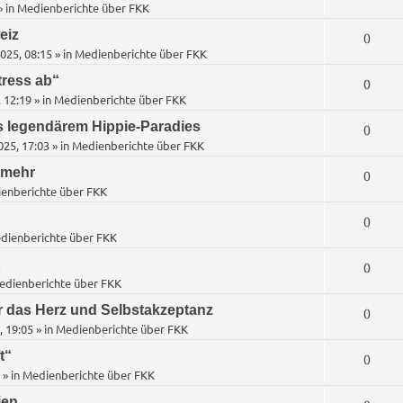
t
e
» in
Medienberichte über FKK
o
n
t
w
n
eiz
A
0
r
t
e
025, 08:15
» in
Medienberichte über FKK
o
n
t
w
n
tress ab“
A
0
r
t
e
 12:19
» in
Medienberichte über FKK
o
n
t
w
n
s legendärem Hippie-Paradies
A
0
r
t
e
25, 17:03
» in
Medienberichte über FKK
o
n
t
w
n
 mehr
A
0
r
t
e
enberichte über FKK
o
n
t
w
n
A
0
r
t
e
dienberichte über FKK
o
n
t
w
n
A
0
r
t
e
edienberichte über FKK
o
n
t
w
n
r das Herz und Selbstakzeptanz
A
0
r
t
e
, 19:05
» in
Medienberichte über FKK
o
n
t
w
n
t“
A
0
r
t
e
» in
Medienberichte über FKK
o
n
t
w
n
ien