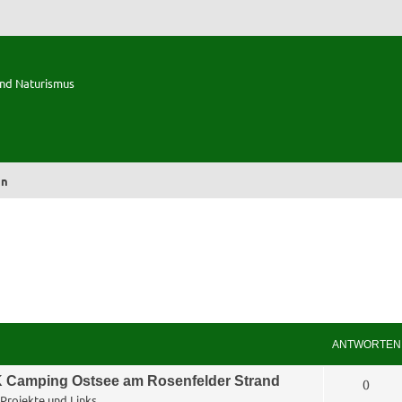
und Naturismus
en
ANTWORTEN
 Camping Ostsee am Rosenfelder Strand
A
0
Projekte und Links