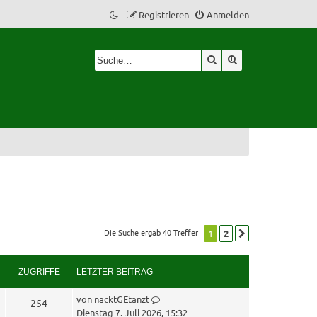
Registrieren
Anmelden
Suche
Erweiterte Suche
Die Suche ergab 40 Treffer
1
2
Nächste
ZUGRIFFE
LETZTER BEITRAG
L
von
nacktGEtanzt
Z
254
e
Dienstag 7. Juli 2026, 15:32