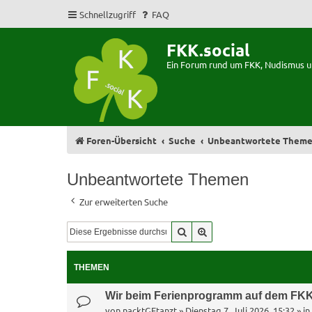
Schnellzugriff
FAQ
FKK.social
Ein Forum rund um FKK, Nudismus 
Foren-Übersicht
Suche
Unbeantwortete Them
Unbeantwortete Themen
Zur erweiterten Suche
Suche
Erweiterte Suche
THEMEN
Wir beim Ferienprogramm auf dem FKK
von
nacktGEtanzt
»
Dienstag 7. Juli 2026, 15:32
» in