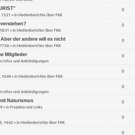
n
URIST"
A
0
t
 13:21
» in
Medienberichte über FKK
n
w
 verstehen?
A
0
t
18:31
» in
Medienberichte über FKK
o
n
w
Aber der andere will es nicht
A
0
r
t
17:56
» in
Medienberichte über FKK
o
n
t
w
e Mitglieder
A
0
r
t
e
in
Infos und Ankündigungen
o
n
t
w
n
A
0
r
t
e
 10:44
» in
Medienberichte über FKK
o
n
t
w
n
A
0
r
t
e
in
Infos und Ankündigungen
o
n
t
w
n
mit Naturismus
A
0
r
t
e
39
» in
Projekte und Links
o
n
t
w
n
A
0
r
t
e
5, 14:42
» in
Medienberichte über FKK
o
n
t
w
n
A
0
r