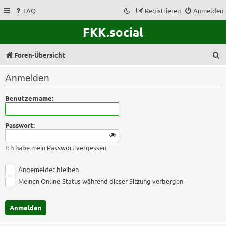
FAQ
Registrieren
Anmelden
FKK.social
S
Foren-Übersicht
u
Anmelden
c
Benutzername:
h
e
Passwort:
Ich habe mein Passwort vergessen
Angemeldet bleiben
Meinen Online-Status während dieser Sitzung verbergen