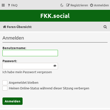
FAQ
Registrieren
Anmelden
FKK.social
S
Foren-Übersicht
u
Anmelden
c
Benutzername:
h
e
Passwort:
Ich habe mein Passwort vergessen
Angemeldet bleiben
Meinen Online-Status während dieser Sitzung verbergen